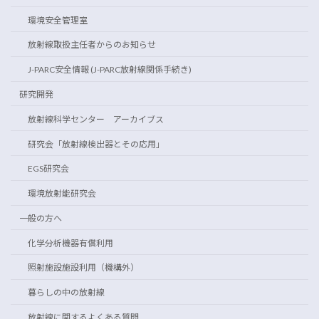
環境安全管理室
放射線取扱主任者からのお知らせ
J-PARC安全情報 (J-PARC放射線関係手続き)
研究開発
放射線科学センター アーカイブス
研究会「放射線検出器とその応用」
EGS研究会
環境放射能研究会
一般の方へ
化学分析機器有償利用
照射施設施設利用（機構外）
暮らしの中の放射線
放射線に関するよくある質問